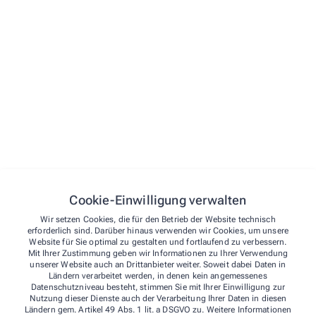
Menü
Startseite
Vorbestellen
Leistungen
Kontakt
Kontakt
Cookie-Einwilligung verwalten
Notdienst
Südstadt-Apotheke, Inh. Frank Bong e.K.
Wir setzen Cookies, die für den Betrieb der Website technisch
erforderlich sind. Darüber hinaus verwenden wir Cookies, um unsere
Website für Sie optimal zu gestalten und fortlaufend zu verbessern.
Von-der-Porten-Str.1
,
41515
Grevenbroich
Mit Ihrer Zustimmung geben wir Informationen zu Ihrer Verwendung
02181 32 43
unserer Website auch an Drittanbieter weiter. Soweit dabei Daten in
Ländern verarbeitet werden, in denen kein angemessenes
02181 64 750
Datenschutzniveau besteht, stimmen Sie mit Ihrer Einwilligung zur
info@gv-suedstadt-apotheke.de
Nutzung dieser Dienste auch der Verarbeitung Ihrer Daten in diesen
Ländern gem. Artikel 49 Abs. 1 lit. a DSGVO zu. Weitere Informationen